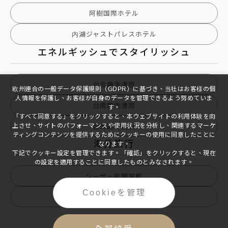
阿樹国際ホテル
内湖ジャストパレスホテル
エネルギッシュでスタイリッシュ
台北趣淘漫旅
欧州連合の一般データ保護規則（GDPR）に基づき、当社はお客様の個
人情報を保護し、お客様が自身のデータを管理できるよう努めていま
台南趣淘漫旅
す。
「すべて同意する」をクリックすると、本ウェブサイトの利用体験を向
上させ、サイトのパフォーマンスや使用状況を分析し、関連するマーケ
台東趣淘漫旅
ティングコンテンツを提供するためにクッキーの使用に同意したことに
海外旅行
なります。
下記でクッキー設定を管理できます。「確認」をクリックすると、現在
の設定を適用することに同意したものとみなされます。
シーザー祗園京都
Cookieを管理
シーザー強羅クラブ箱根