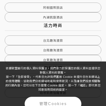
阿樹國際旅店
內湖凱旋酒店
活力時尚
台北趣淘漫旅
台南趣淘漫旅
台東趣淘漫旅
海外旅遊
依據歐盟施行的個人資料保護法，我們致力於保護您的個人資料並提供您
對個人資料的掌握。
按一下「全部接受」，代表您允許我們置放 Cookie 來提升您在本網站上
的使用體驗、協助我們分析網站效能和使用狀況，以及讓我們投放相關聯
京都凱撒飯店
的行銷內容。您可以在下方管理 Cookie 設定。 按一下「確認」即代表您
同意採用目前的設定。
箱根凱撒強羅會館
管理Cookies