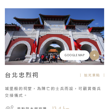
GOOGLE MAP
台北忠烈祠
観光景點
城堡般的祠堂，為陣亡的士兵而設，可觀賞衛兵
交接儀式。
13.4 km
景點與本館距離