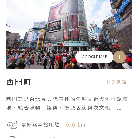
GOOGLE MAP
西門町
観光景點
西門町是台北最具代表性的年輕文化與流行聚集
地，融合購物、娛樂、街頭表演與次文化。
同時也是歷史悠久的商圈，從日治時期發展至
6.6 km
景點與本館距離
今，展現新舊交融的城市魅力。