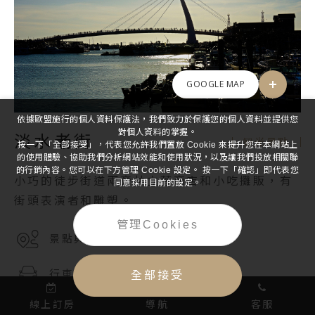
GOOGLE MAP
依據歐盟施行的個人資料保護法，我們致力於保護您的個人資料並提供您
對個人資料的掌握。
淡水老街
観光景點
按一下「全部接受」，代表您允許我們置放 Cookie 來提升您在本網站上
的使用體驗、協助我們分析網站效能和使用狀況，以及讓我們投放相關聯
的行銷內容。您可以在下方管理 Cookie 設定。 按一下「確認」即代表您
小巧的徒步街道兩旁林立著商店和小吃攤販，有
同意採用目前的設定。
街頭表演者和雕塑。
管理Cookies
23.7 km
景點與本館距離
44 min
行車時間
全部接受
線上訂房
導航
客服