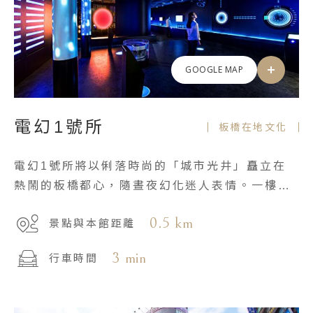
GOOGLE MAP
電幻1號所
板橋在地文化
電幻1號所將以俐落時尚的「城市光井」矗立在
熱鬧的板橋都心，隨晝夜幻化迷人表情。一樓占
地49坪，運用輕盈的空間設計滿足不同情境的使
0.5 km
景點與本館距離
用需求。
3 min
行車時間