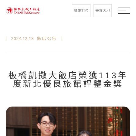
餐廳訂位
美食天地
2024.12.18
飯店公告
板橋凱撒大飯店榮獲113年
度新北優良旅館評鑒金獎