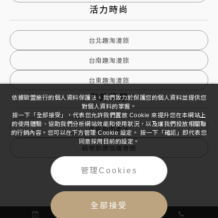
活力時尚
台北趣淘漫旅
台南趣淘漫旅
台東趣淘漫旅
海外旅遊
依據歐盟施行的個人資料保護法，我們致力於保護您的個人資料並提供您
對個人資料的掌握。
按一下「全部接受」，代表您允許我們置放 Cookie 來提升您在本網站上
的使用體驗、協助我們分析網站效能和使用狀況，以及讓我們投放相關聯
京都凱撒飯店
的行銷內容。您可以在下方管理 Cookie 設定。 按一下「確認」即代表您
同意採用目前的設定。
箱根凱撒強羅會館
管理Cookies
全部接受