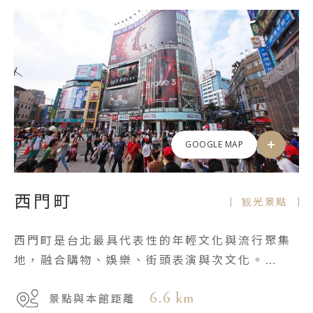
GOOGLE MAP
西門町
観光景點
西門町是台北最具代表性的年輕文化與流行聚集
地，融合購物、娛樂、街頭表演與次文化。
同時也是歷史悠久的商圈，從日治時期發展至
6.6 km
景點與本館距離
今，展現新舊交融的城市魅力。