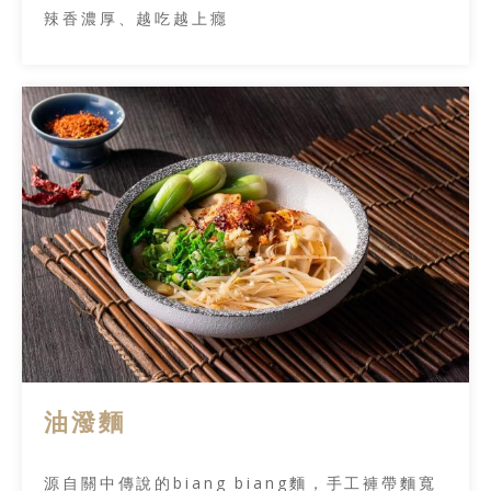
辣香濃厚、越吃越上癮
油潑麵
源自關中傳說的biang biang麵，手工褲帶麵寬