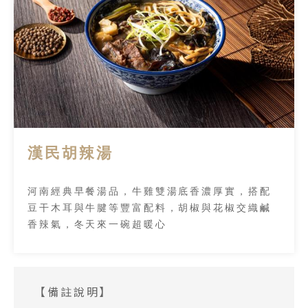
漢民胡辣湯
河南經典早餐湯品，牛雞雙湯底香濃厚實，搭配
豆干木耳與牛腱等豐富配料，胡椒與花椒交織鹹
香辣氣，冬天來一碗超暖心
【備註說明】