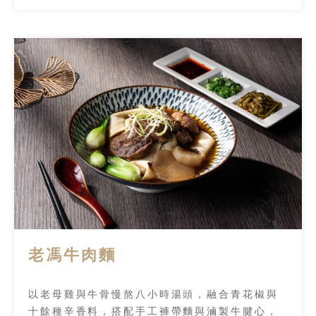
老馮牛肉麵
以老母雞與牛骨慢熬八小時湯頭，融合青花椒與
十餘種辛香料，搭配手工褲帶麵與滷製牛腱心，