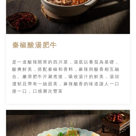
秦椒酸湯肥牛
是一道酸辣開胃的四川菜，湯底以番茄為基礎，
酸爽鮮美，搭配秦椒和香料，麻辣與酸香相互融
合。嫩滑肥牛片涮煮後，吸收湯汁的鮮美，湯頭
濃郁且帶有一絲甜美，麻辣酸香的味道讓人一口
接一口，口感層次豐富