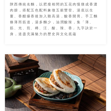
陝西傳統名麵，以肥瘦相間的五花肉慢燉成香濃
肉臊，搭配五色配料象徵五穀豐登。湯底以生
薑、香醋爆香後加入雞高湯，酸香開胃。手工麵
條薄而筋道，湯多麵少，油潤酸辣，集「薄、
筋、光、煎、稀、汪、酸、辣、香」九字訣於一
身，道盡充滿魅力的歷史與文化底蘊