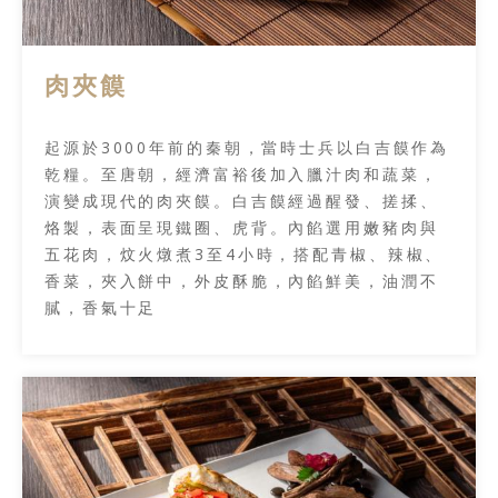
肉夾饃
起源於3000年前的秦朝，當時士兵以白吉饃作為
乾糧。至唐朝，經濟富裕後加入臘汁肉和蔬菜，
演變成現代的肉夾饃。白吉饃經過醒發、搓揉、
烙製，表面呈現鐵圈、虎背。內餡選用嫩豬肉與
五花肉，炆火燉煮3至4小時，搭配青椒、辣椒、
香菜，夾入餅中，外皮酥脆，內餡鮮美，油潤不
膩，香氣十足