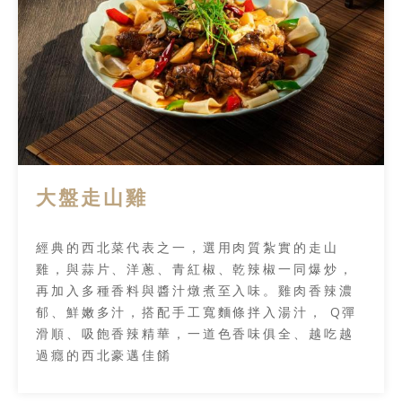
大盤走山雞
經典的西北菜代表之一，選用肉質紮實的走山
雞，與蒜片、洋蔥、青紅椒、乾辣椒一同爆炒，
再加入多種香料與醬汁燉煮至入味。雞肉香辣濃
郁、鮮嫩多汁，搭配手工寬麵條拌入湯汁， Q彈
滑順、吸飽香辣精華，一道色香味俱全、越吃越
過癮的西北豪邁佳餚