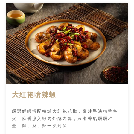
大紅袍嗆辣蝦
嚴選鮮蝦搭配韓城大紅袍花椒，爆炒手法精準掌
火，麻香滲入蝦肉外酥內彈，辣椒香氣層層堆
疊，鮮、麻、辣一次到位