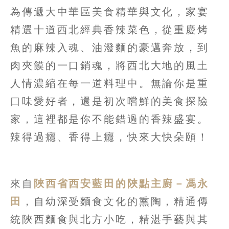
為傳遞大中華區美食精華與文化，家宴
精選十道西北經典香辣菜色，從重慶烤
魚的麻辣入魂、油潑麵的豪邁奔放，到
肉夾饃的一口銷魂，將西北大地的風土
人情濃縮在每一道料理中。無論你是重
口味愛好者，還是初次嚐鮮的美食探險
家，這裡都是你不能錯過的香辣盛宴。
辣得過癮、香得上癮，快來大快朵頤！
來自
陜西省西安藍田的陜點主廚－馮永
田
，自幼深受麵食文化的熏陶，精通傳
統陝西麵食與北方小吃，精湛手藝與其