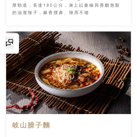
厚勁道，長達180公分，淋上以秦椒與香醋熬製
的油潑辣子，麻香撲鼻、辣而不嗆
岐山臊子麵