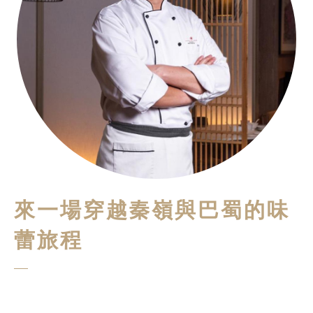
來一場穿越秦嶺與巴蜀的味
蕾旅程