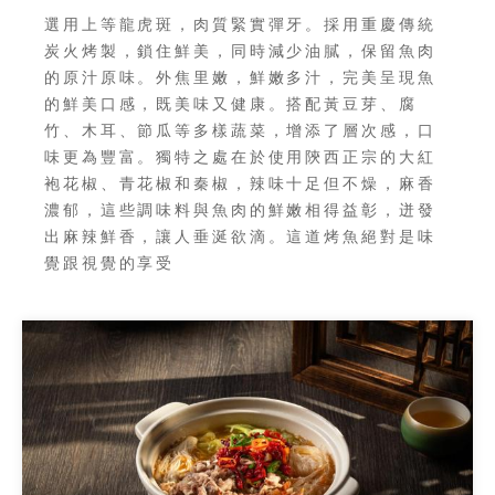
選用上等龍虎斑，肉質緊實彈牙。採用重慶傳統
炭火烤製，鎖住鮮美，同時減少油膩，保留魚肉
的原汁原味。外焦里嫩，鮮嫩多汁，完美呈現魚
的鮮美口感，既美味又健康。搭配黃豆芽、腐
竹、木耳、節瓜等多樣蔬菜，增添了層次感，口
味更為豐富。獨特之處在於使用陝西正宗的大紅
袍花椒、青花椒和秦椒，辣味十足但不燥，麻香
濃郁，這些調味料與魚肉的鮮嫩相得益彰，迸發
出麻辣鮮香，讓人垂涎欲滴。這道烤魚絕對是味
覺跟視覺的享受