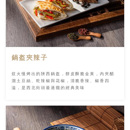
鍋盔夾辣子
炆火慢烤出的陜西鍋盔，餅皮酥脆金黃，內夾醋
溜土豆絲、乾辣椒與花椒，清脆香辣、椒香四
溢，是西北街頭最過癮的經典美味