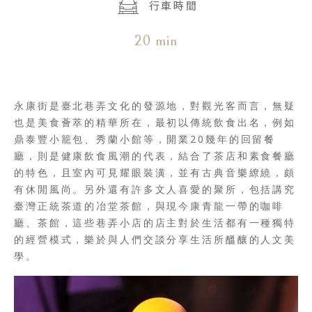
行車時間
20 min
永康街是臺北巷弄文化的發源地，對觀光客而言，無疑
也是美食薈萃的精華所在，最初以傳統飲食出名，例如
鼎泰豐小籠包、秀蘭小館等，開業20幾年的回留餐
廳，則是健康飲食風潮的代表，結合了茶店和素食餐廳
的特色，且室內可見耀眼裝潢，並有古典音樂繚繞，頗
有休閒風尚。另外還有許多文人喜愛的聚所，包括講究
臺灣正統茶道的冶堂茶館，與現今康青龍一帶的咖啡
廳、茶館，這些巷弄小店的店主對於生活都有一種獨特
的經營模式，樂於與人們交談分享生活所醞釀的人文美
學。